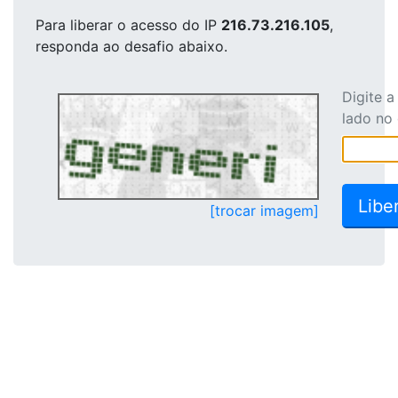
Para liberar o acesso
do IP
216.73.216.105
,
responda ao desafio abaixo.
Digite 
lado no
[trocar imagem]