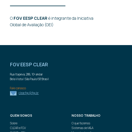
O
FGV EESP CLEAR
é integrante da Iniciativa
Global de Avaliação (GEI)
FGV EESP CLEAR
Rua Itapeva, 286, 10º andar
Bela Vista | São Paulo/SP, Brasil
Fale conosco
clear.fgv@fgv.br
QUEM
SOMOS
NOSSO
TRABALHO
Sobre
O que fazemos
CLEAR e FGV
Sistemas de M&A