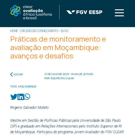
HOME
>
DIFUSÃO DE CONHECIMENTO
>
BLOG
Práticas de monitoramento e
avaliação em Moçambique:
avanços e desafios
21 DE MAIO DE 2025 - 6 MIN DE LEITURA
VOLTAR
POR: EQUIPE FGV CLEAR
TAGS:
MOÇAMBIQUE
Rogerio Salvador Muteto
Mestre em Gestão de Políticas Públicas pela Universidade de São Paulo
(SP) e graduado em Relações Internacionais pelo Instituto Superior de RI
de Moçambique. Participou do programa Jovem Avaliador do FGV CLEAR