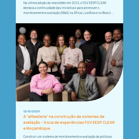
Na última edição da newsletter em 2023, o FGV EESP CLEAR
destaca a continuidade das iniciativas para promover o
monitoramento e avaliação (M&A) na África Lusófona e no Brasil.
Nesta 10ª edição, você fica sabendo...
12/12/2023
A “alfaiataria” na construção de sistemas de
avaliação – troca de experiências FGV EESP CLEAR
e Moçambique
Construir um sistema de monitoramento e avaliação de políticas