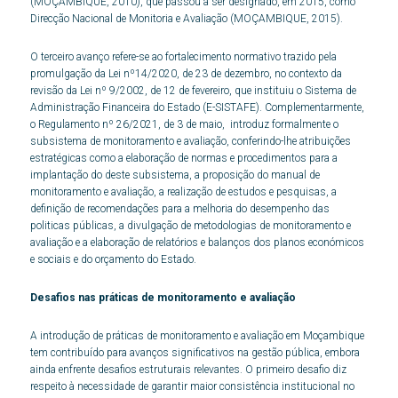
(MOÇAMBIQUE, 2010), que passou a ser designado, em 2015, como
Direcção Nacional de Monitoria e Avaliação (MOÇAMBIQUE, 2015).
O terceiro avanço refere-se ao fortalecimento normativo trazido pela
promulgação da Lei nº14/2020, de 23 de dezembro, no contexto da
revisão da Lei nº 9/2002, de 12 de fevereiro, que instituiu o Sistema de
Administração Financeira do Estado (E-SISTAFE). Complementarmente,
o Regulamento nº 26/2021, de 3 de maio, introduz formalmente o
subsistema de monitoramento e avaliação, conferindo-lhe atribuições
estratégicas como a elaboração de normas e procedimentos para a
implantação do deste subsistema, a proposição do manual de
monitoramento e avaliação, a realização de estudos e pesquisas, a
definição de recomendações para a melhoria do desempenho das
politicas públicas, a divulgação de metodologias de monitoramento e
avaliação e a elaboração de relatórios e balanços dos planos económicos
e sociais e do orçamento do Estado.
Desafios nas práticas de monitoramento e avaliação
A introdução de práticas de monitoramento e avaliação em Moçambique
tem contribuído para avanços significativos na gestão pública, embora
ainda enfrente desafios estruturais relevantes. O primeiro desafio diz
respeito à necessidade de garantir maior consistência institucional no