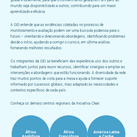
global e localmente, para que o conhecimento gerado em um país do
mundo seja disponibilizado a outros, contribuindo para um maior
aprendizado e eficácia.
A GEI entende que as evidências coletadas no processo de
monitoramento e avaliação podem ser uma bússola poderosa para o
futuro – orientando e direcionando abordagens, identificando problemas
desde o início, ajudando a corrigir o curso e, em última análise,
fornecendo melhores resultados.
Os integrantes da GEI se beneficiam das experiência uns dos outros e
trabalham juntos para reunir recursos, identificar sinergias e ampliar as
intervenções e abordagens que estão funcionando. A diversidade da rede
traz muitos pontos de vista para a mesa e ajuda a fornecer suporte
informado por sucessos globais, mas adaptado às necessidades e
contextos específicos de cada país.
Conheça os demais centros regionais da Iniciativa Clear:
África
África
América Latina
Anglófona
Francófona
e Caribe