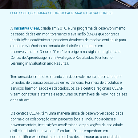
HOME
>
SOLUÇÕES EM M&A
>
OLHAR GLOBAL DE M&A: INICIATIVA CLEAR E GEI
A
Iniciativa Clear
, criada em 2010, é um programa de desenvolvimento
de capacidades em monitoramento & avaliação (M&A) que congrega
instituições acadêmicas e parceiros doadores de modo a contribuir para
o uso de evidências na tomada de decisões em países em
desenvolvimento. O nome “Clear” tem origem na sigla em inglês para
Centro de Aprendizagem em Avaliação e Resultados (Centers for
Learning in Evaluation and Results).
Tem crescido, em todo o mundo em desenvolvimento, a demanda por
tomadas de decisão baseadas em evidências. Por meio de produtos e
serviços harmonizados e adaptados, os seis centros regionais CLEAR
visam construir sistemas e estruturas sustentáveis ​​de M&A nos países
onde atuam.
Os centros CLEAR têm uma maneira única de desenvolver capacidade
por meio da colaboração com parceiros locais, incluindo agências
governamentais, instituições acadêmicas, organizações da sociedade
civil e instituições privadas. Eles também se empenham em
compartilhar experiências com objetivo de aprimorar as capacidades