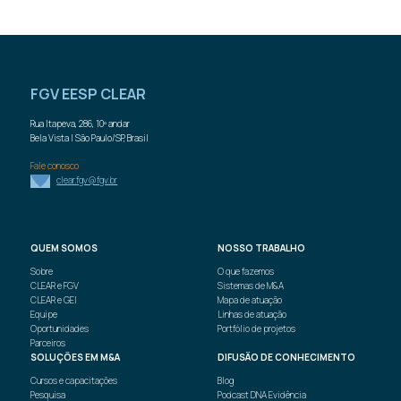
FGV EESP CLEAR
Rua Itapeva, 286, 10º andar
Bela Vista | São Paulo/SP, Brasil
Fale conosco
clear.fgv@fgv.br
QUEM
SOMOS
NOSSO
TRABALHO
Sobre
O que fazemos
CLEAR e FGV
Sistemas de M&A
CLEAR e GEI
Mapa de atuação
Equipe
Linhas de atuação
Oportunidades
Portfólio de projetos
Parceiros
SOLUÇÕES
EM M&A
DIFUSÃO DE
CONHECIMENTO
Cursos e
capacitações
Blog
Pesquisa
Podcast
DNA Evidência